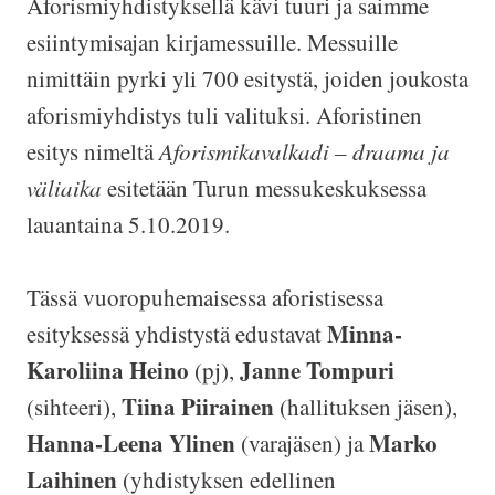
Aforismiyhdistyksellä kävi tuuri ja saimme
esiintymisajan kirjamessuille. Messuille
nimittäin pyrki yli 700 esitystä, joiden joukosta
aforismiyhdistys tuli valituksi. Aforistinen
esitys nimeltä
Aforismikavalkadi – draama ja
väliaika
esitetään Turun messukeskuksessa
lauantaina 5.10.2019.
Tässä vuoropuhemaisessa aforistisessa
Minna-
esityksessä yhdistystä edustavat
Karoliina Heino
Janne Tompuri
(pj),
Tiina Piirainen
(sihteeri),
(hallituksen jäsen),
Hanna-Leena Ylinen
Marko
(varajäsen) ja
Laihinen
(yhdistyksen edellinen