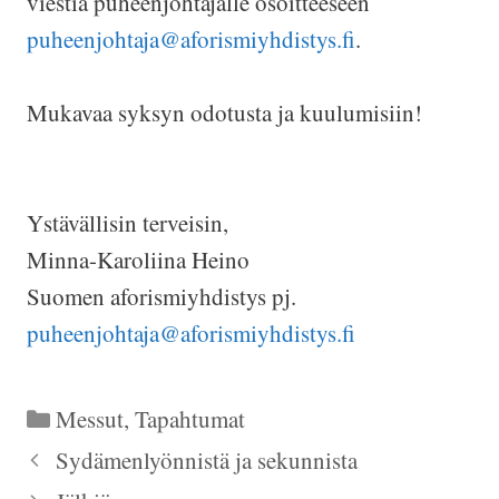
viestiä puheenjohtajalle osoitteeseen
puheenjohtaja@aforismiyhdistys.fi
.
Mukavaa syksyn odotusta ja kuulumisiin!
Ystävällisin terveisin,
Minna-Karoliina Heino
Suomen aforismiyhdistys pj.
puheenjohtaja@aforismiyhdistys.fi
Kategoriat
Messut
,
Tapahtumat
Sydämenlyönnistä ja sekunnista