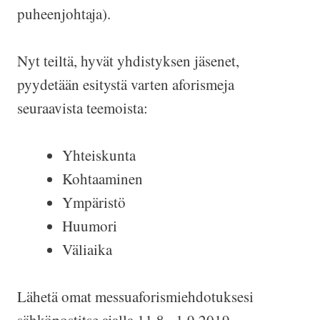
puheenjohtaja).
Nyt teiltä, hyvät yhdistyksen jäsenet,
pyydetään esitystä varten aforismeja
seuraavista teemoista:
Yhteiskunta
Kohtaaminen
Ympäristö
Huumori
Väliaika
Lähetä omat messuaforismiehdotuksesi
sähköpostitse ajalla 11.8.–1.9.2019