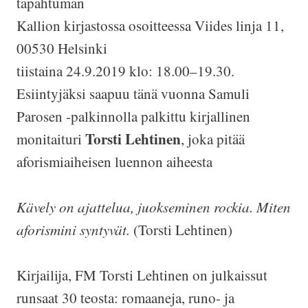
tapahtuman
Kallion kirjastossa osoitteessa Viides linja 11,
00530 Helsinki
tiistaina 24.9.2019 klo: 18.00–19.30.
Esiintyjäksi saapuu tänä vuonna Samuli
Parosen -palkinnolla palkittu kirjallinen
Torsti Lehtinen
monitaituri
, joka pitää
aforismiaiheisen luennon aiheesta
Kävely on ajattelua, juokseminen rockia. Miten
aforismini syntyvät.
(Torsti Lehtinen)
Kirjailija, FM Torsti Lehtinen on julkaissut
runsaat 30 teosta: romaaneja, runo- ja