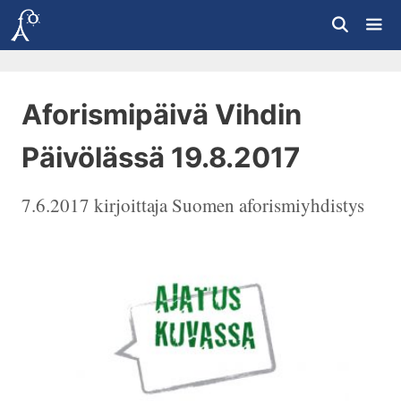
Siirry
sisältöön
Vali
Aforismipäivä Vihdin
Päivölässä 19.8.2017
7.6.2017
kirjoittaja
Suomen aforismiyhdistys