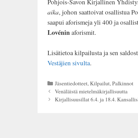
Pohjois-Savon Kirjallinen Yhdistys
aika
, johon saattoivat osallistua 
saapui aforismeja yli 400 ja osallis
Lovénin
aforismit.
Lisätietoa kilpailusta ja sen saldos
Vestäjien sivulta
.
Kategoriat
Jäsentiedotteet
,
Kilpailut
,
Palkinnot
Venäläistä mietelmäkirjallisuutta
Kirjallisuusillat 6.4. ja 18.4. Kansalli