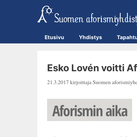
Siirry
sisältöön
Etusivu
Yhdistys
Tapaht
Esko Lovén voitti Af
21.3.2017
kirjoittaja
Suomen aforismiyhd