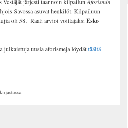
 Vestäjät järjesti taannoin kilpailun
Aforismin
Pohjois-Savossa asuvat henkilöt. Kilpailuun
Esko
tujia oli 58. Raati arvioi voittajaksi
ta julkaistuja uusia aforismeja löydät
täältä
skirjastossa