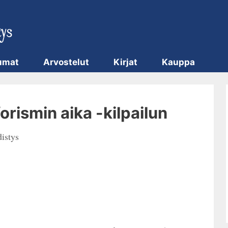
umat
Arvostelut
Kirjat
Kauppa
orismin aika -kilpailun
istys