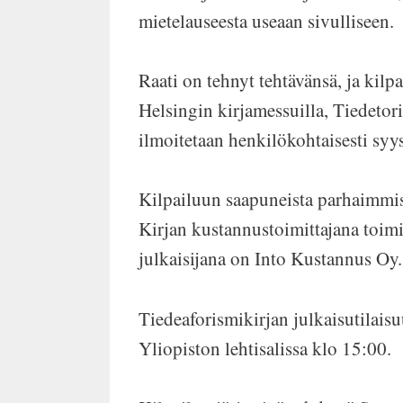
mietelauseesta useaan sivulliseen.
Raati on tehnyt tehtävänsä, ja kilpa
Helsingin kirjamessuilla, Tiedetori
ilmoitetaan henkilökohtaisesti syy
Kilpailuun saapuneista parhaimmist
Kirjan kustannustoimittajana toimii
julkaisijana on Into Kustannus Oy.
Tiedeaforismikirjan julkaisutilais
Yliopiston lehtisalissa klo 15:00.