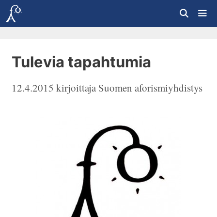
Siirry
sisältöön
Vali
Tulevia tapahtumia
12.4.2015
kirjoittaja
Suomen aforismiyhdistys