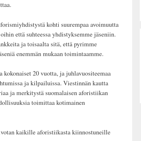
uttaa.
forismiyhdistystä kohti suurempaa avoimuutta
joihin että suhteessa yhdistyksemme jäseniin.
nkkeita ja toisaalta sitä, että pyrimme
n jäseniä enemmän mukaan toimintaamme.
a kokonaiset 20 vuotta, ja juhlavuositeemaa
tumissa ja kilpailuissa. Viestinnän kautta
aa ja merkitystä suomalaisen aforistiikan
dollisuuksia toimittaa kotimainen
votan kaikille aforistiikasta kiinnostuneille