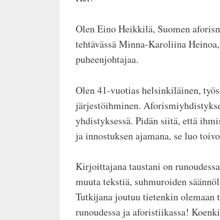
Olen Eino Heikkilä, Suomen aforism
tehtävässä Minna-Karoliina Heinoa, 
puheenjohtajaa.
Olen 41-vuotias helsinkiläinen, työ
järjestöihminen. Aforismiyhdistyks
yhdistyksessä. Pidän siitä, että ihm
ja innostuksen ajamana, se luo toiv
Kirjoittajana taustani on runoudessa
muuta tekstiä, suhmuroiden säännölli
Tutkijana joutuu tietenkin olemaan 
runoudessa ja aforistiikassa! Koenk