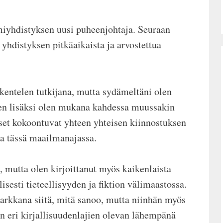
iyhdistyksen uusi puheenjohtaja. Seuraan
yhdistyksen pitkäaikaista ja arvostettua
skentelen tutkijana, mutta sydämeltäni olen
en lisäksi olen mukana kahdessa muussakin
iset kokoontuvat yhteen yhteisen kiinnostuksen
oa tässä maailmanajassa.
, mutta olen kirjoittanut myös kaikenlaista
sesti tieteellisyyden ja fiktion välimaastossa.
tarkkana siitä, mitä sanoo, mutta niinhän myös
in eri kirjallisuudenlajien olevan lähempänä