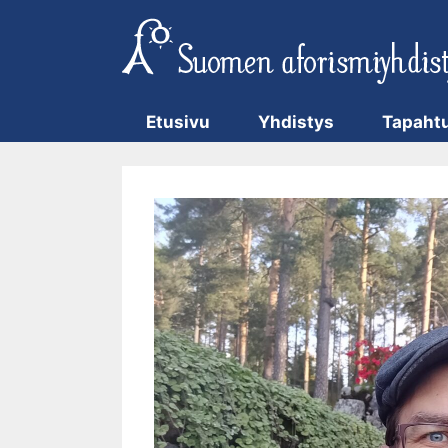
Siirry
sisältöön
Etusivu
Yhdistys
Tapaht