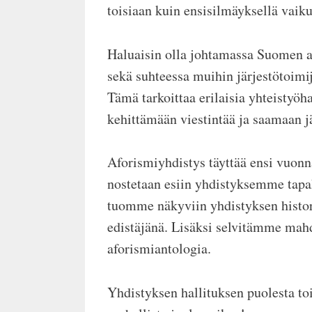
toisiaan kuin ensisilmäyksellä vaik
Haluaisin olla johtamassa Suomen a
sekä suhteessa muihin järjestötoimi
Tämä tarkoittaa erilaisia yhteistyöha
kehittämään viestintää ja saamaa
Aforismiyhdistys täyttää ensi vuonn
nostetaan esiin yhdistyksemme tapah
tuomme näkyviin yhdistyksen histori
edistäjänä. Lisäksi selvitämme mah
aforismiantologia.
Yhdistyksen hallituksen puolesta toi