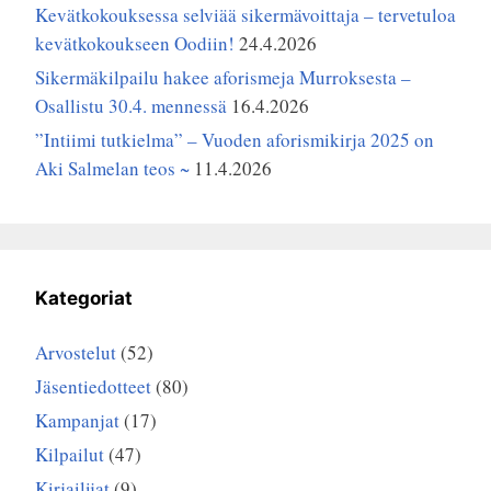
Kevätkokouksessa selviää sikermävoittaja – tervetuloa
kevätkokoukseen Oodiin!
24.4.2026
Sikermäkilpailu hakee aforismeja Murroksesta –
Osallistu 30.4. mennessä
16.4.2026
”Intiimi tutkielma” – Vuoden aforismikirja 2025 on
Aki Salmelan teos ~
11.4.2026
Kategoriat
Arvostelut
(52)
Jäsentiedotteet
(80)
Kampanjat
(17)
Kilpailut
(47)
Kirjailijat
(9)