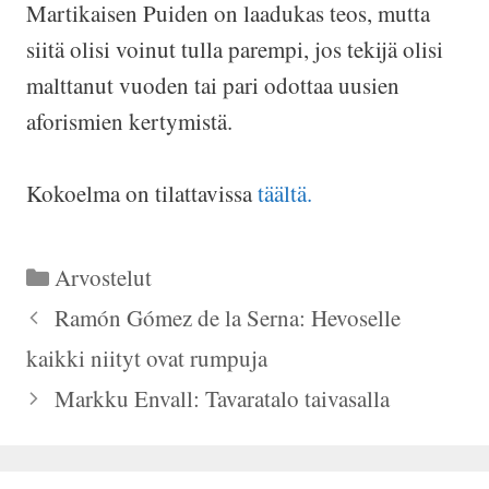
Martikaisen Puiden on laadukas teos, mutta
siitä olisi voinut tulla parempi, jos tekijä olisi
malttanut vuoden tai pari odottaa uusien
aforismien kertymistä.
Kokoelma on tilattavissa
täältä.
Kategoriat
Arvostelut
Ramón Gómez de la Serna: Hevoselle
kaikki niityt ovat rumpuja
Markku Envall: Tavaratalo taivasalla