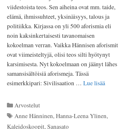
viidestoista teos. Sen aiheina ovat mm. taide,
elämä, ihmissuhteet, yksinäisyys, talous ja
politiikka. Kirjassa on yli 500 aforismia eli
noin kaksinkertaisesti tavanomaisen
kokoelman verran. Vaikka Hännisen aforismit
ovat viimeisteltyjä, olisi teos silti hyötynyt
karsimisesta. Nyt kokoelmaan on jäänyt lähes
samansisältöisiä aforismeja. Tässä
esimerkkipari: Sivilisaation …
Lue lisää
Kategoriat
Arvostelut
Avainsanat
Anne Hänninen
,
Hanna-Leena Ylinen
,
Kaleidoskoopit
,
Sanasato