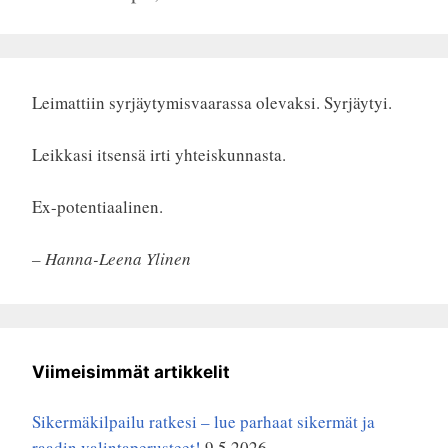
Leimattiin syrjäytymisvaarassa olevaksi. Syrjäytyi.
Leikkasi itsensä irti yhteiskunnasta.
Ex-potentiaalinen.
– Hanna-Leena Ylinen
Viimeisimmät artikkelit
Sikermäkilpailu ratkesi – lue parhaat sikermät ja
raadin valintaperusteet!
9.5.2026