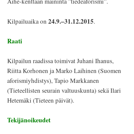
Aihe-kenttään maininta ”tiedeaforismi”.
24.9.–31.12.2015
Kilpailuaika on
.
Raati
Kilpailun raadissa toimivat Juhani Ihanus,
Riitta Korhonen ja Marko Laihinen (Suomen
aforismiyhdistys), Tapio Markkanen
(Tieteellisten seurain valtuuskunta) sekä Ilari
Hetemäki (Tieteen päivät).
Tekijänoikeudet