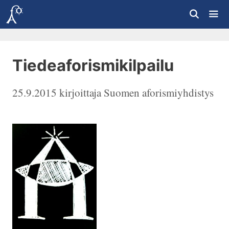
Siirry
sisältöön
Vali
Tiedeaforismikilpailu
25.9.2015
kirjoittaja
Suomen aforismiyhdistys