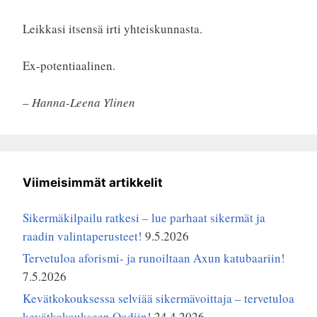
Leikkasi itsensä irti yhteiskunnasta.
Ex-potentiaalinen.
– Hanna-Leena Ylinen
Viimeisimmät artikkelit
Sikermäkilpailu ratkesi – lue parhaat sikermät ja
raadin valintaperusteet!
9.5.2026
Tervetuloa aforismi- ja runoiltaan Axun katubaariin!
7.5.2026
Kevätkokouksessa selviää sikermävoittaja – tervetuloa
kevätkokoukseen Oodiin!
24.4.2026