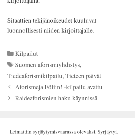
kirjoittajalla.
Sitaattien tekijänoikeudet kuuluvat
luonnollisesti niiden kirjoittajalle.
Kategoriat
Kilpailut
Avainsanat
Suomen aforismiyhdistys
,
Tiedeaforismikilpailu
,
Tieteen päivät
Aforismeja Föliin! -kilpailu avattu
Raideaforismien haku käynnissä
Leimattiin syrjäytymisvaarassa olevaksi. Syrjäytyi.