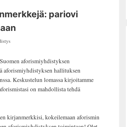
anmerkkejä: pariovi
maan
istys
a Suomen aforismiyhdistyksen
 aforismiyhdistyksen hallituksen
ssa. Keskustelun lomassa kirjoitamme
aforismistasi on mahdollista tehdä
nen kirjanmerkkisi, kokeilemaan aforismin
men aforismiyhdistyksen toimintaan! Olet