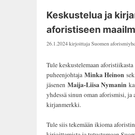
Keskustelua ja kirj
aforistiseen maail
26.1.2024
kirjoittaja
Suomen aforismiyhd
Tule keskustelemaan aforistiikast
Minka Heinon
puheenjohtaja
sekä
Maija-Liisa Nymanin
jäsenen
kan
yhdessä sinun oman aforismisi, ja 
kirjanmerkki.
Tule siis tekemään ikioma aforisti
kirjoittamista ja tutustumaan Suo