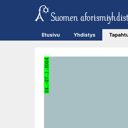
Siirry
sisältöön
Etusivu
Yhdistys
Tapaht